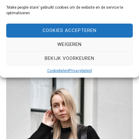
de vorige serie met het hoofdsieraad. Zelf vind ik de
'Make people stare' gebruikt cookies om de website en de service te
laatste twee het mooiste. Wat vinden jullie? Wil je op […]
optimaliseren.
LEES MEER
COOKIES ACCEPTEREN
WEIGEREN
BEKIJK VOORKEUREN
Cookiebeleid
Privacybeleid