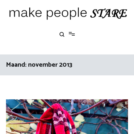
Ga
naar
de
inhoud
Make People Stare
blog over mode, interieur, girlbosses en meer
Maand:
november 2013