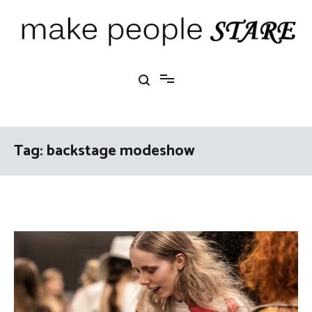
Ga
naar
de
inhoud
Make People Stare
blog over mode, interieur, girlbosses en meer
Tag:
backstage modeshow