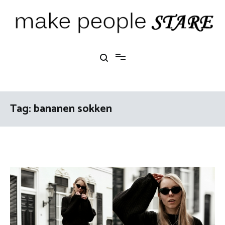
Ga
naar
de
inhoud
Make People Stare
blog over mode, interieur, girlbosses en meer
Tag:
bananen sokken