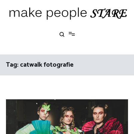
Ga
naar
de
inhoud
Make People Stare
blog over mode, interieur, girlbosses en meer
Tag:
catwalk fotografie