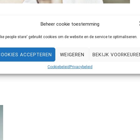
Beheer cookie toestemming
ke people stare' gebruikt cookies om de website en de service te optimaliseren.
er blijven nieuwe (en hele mooie) foto’s binnen komen! Je
Guido heeft zelfs een behind the scenes filmpje in elkaar
COOKIES ACCEPTEREN
WEIGEREN
BEKIJK VOORKEURE
’s en de video. We hebben echt wat […]
Cookiebeleid
Privacybeleid