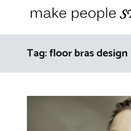
Ga
naar
de
inhoud
Make People Stare
blog over mode, interieur, girlbosses en meer
Tag:
floor bras design