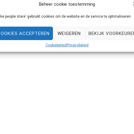
Beheer cookie toestemming
ke people stare' gebruikt cookies om de website en de service te optimaliseren.
afgelopen woensdag samen met blogvriendinnetje Marion
 bijgekletst en zijn naar de Hortus Botanicus geweest.
COOKIES ACCEPTEREN
WEIGEREN
BEKIJK VOORKEURE
ssen was absoluut onze favoriet. We hebben hier dan ook
Cookiebeleid
Privacybeleid