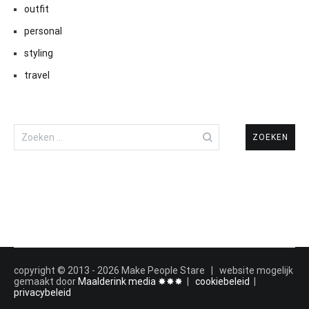
outfit
personal
styling
travel
Zoeken
naar:
copyright © 2013 - 2026 Make People Stare | website mogelijk
gemaakt door
Maalderink media ✸✸✸
|
cookiebeleid
|
privacybeleid