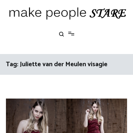
Ga
naar
de
inhoud
Make People Stare
blog over mode, interieur, girlbosses en meer
Tag:
Juliette van der Meulen visagie