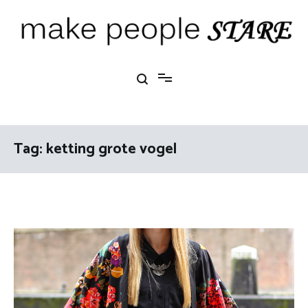
Ga
naar
de
inhoud
Make People Stare
blog over mode, interieur, girlbosses en meer
Tag:
ketting grote vogel