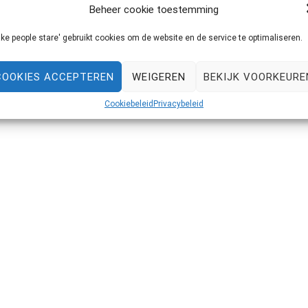
Fayette van Dijck. (Vorig jaar had ze ook al zo’n gave
Beheer cookie toestemming
studio, maar op het terrein van een
ke people stare' gebruikt cookies om de website en de service te optimaliseren.
COOKIES ACCEPTEREN
WEIGEREN
BEKIJK VOORKEURE
Cookiebeleid
Privacybeleid