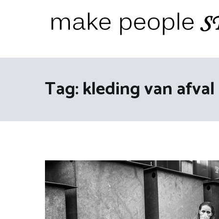
Ga
naar
de
inhoud
Make People Stare
blog over mode, interieur, girlbosses en meer
Tag:
kleding van afval