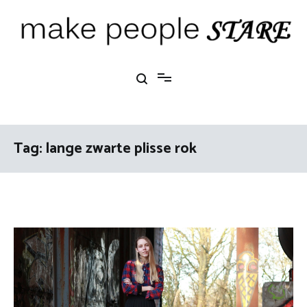
Ga
naar
de
inhoud
Make People Stare
blog over mode, interieur, girlbosses en meer
Tag:
lange zwarte plisse rok