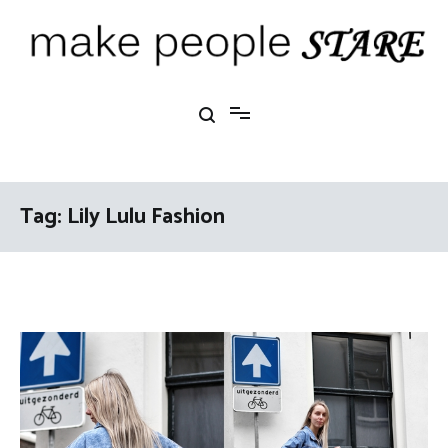
Ga
naar
de
inhoud
Make People Stare
blog over mode, interieur, girlbosses en meer
Tag:
Lily Lulu Fashion