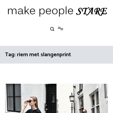
Ga
naar
de
inhoud
Make People Stare
blog over mode, interieur, girlbosses en meer
Tag:
riem met slangenprint