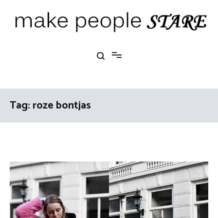
Ga
naar
de
inhoud
Make People Stare
blog over mode, interieur, girlbosses en meer
Tag:
roze bontjas