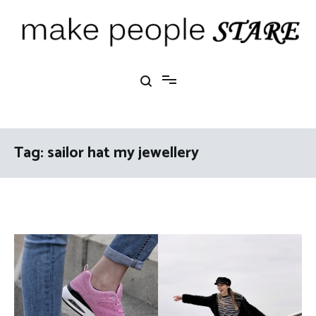
Ga
naar
de
inhoud
Make People Stare
blog over mode, interieur, girlbosses en meer
Tag:
sailor hat my jewellery