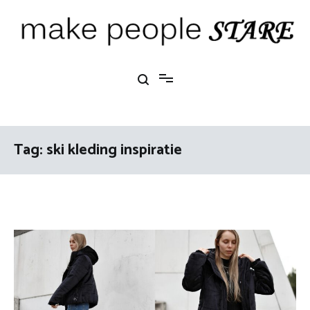
Ga
naar
de
inhoud
Make People Stare
blog over mode, interieur, girlbosses en meer
Tag:
ski kleding inspiratie