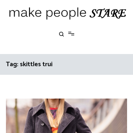
Ga
naar
de
inhoud
Make People Stare
blog over mode, interieur, girlbosses en meer
Tag:
skittles trui