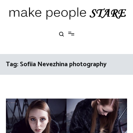
Ga
naar
de
inhoud
Make People Stare
blog over mode, interieur, girlbosses en meer
Tag:
Sofiia Nevezhina photography