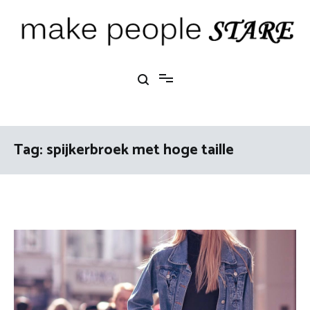
Ga
naar
de
inhoud
Make People Stare
blog over mode, interieur, girlbosses en meer
Tag:
spijkerbroek met hoge taille