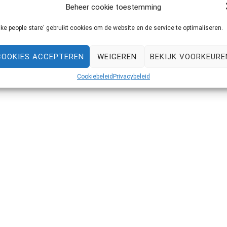
Beheer cookie toestemming
 inkopen van de kerstcadeaus? Dan heb ik misschien nog een
ke people stare' gebruikt cookies om de website en de service te optimaliseren.
n. Dat is niet alleen erg fijn tijdens deze koude dagen, maar
Laat de standaard handschoenen achterwege en ga […]
COOKIES ACCEPTEREN
WEIGEREN
BEKIJK VOORKEURE
Cookiebeleid
Privacybeleid