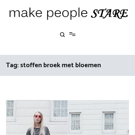
Ga
naar
de
inhoud
Make People Stare
blog over mode, interieur, girlbosses en meer
Tag:
stoffen broek met bloemen