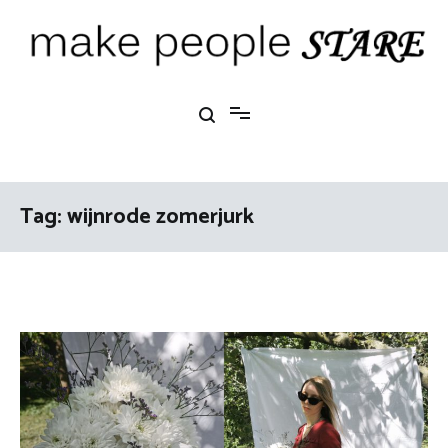
Ga
naar
de
inhoud
Make People Stare
blog over mode, interieur, girlbosses en meer
Tag:
wijnrode zomerjurk