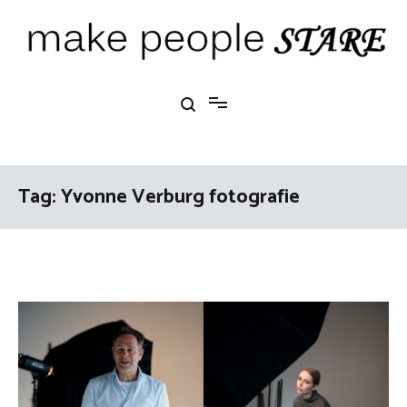
Ga
naar
de
inhoud
Make People Stare
blog over mode, interieur, girlbosses en meer
Tag:
Yvonne Verburg fotografie