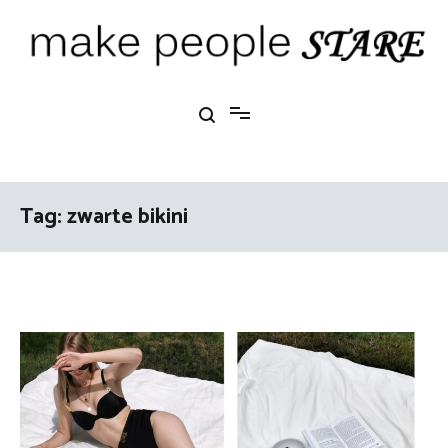
Ga
naar
de
inhoud
Make People Stare
blog over mode, interieur, girlbosses en meer
Tag:
zwarte bikini