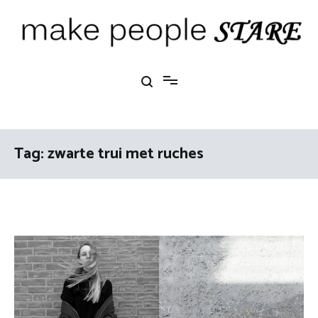
Ga
naar
de
inhoud
Make People Stare
blog over mode, interieur, girlbosses en meer
Tag:
zwarte trui met ruches