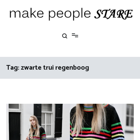
Ga
naar
de
inhoud
Make People Stare
blog over mode, interieur, girlbosses en meer
Tag:
zwarte trui regenboog