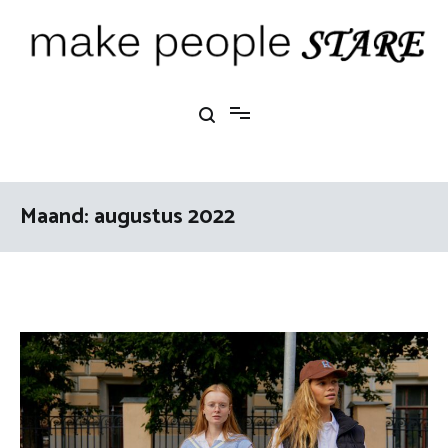
Ga
naar
de
inhoud
Make People Stare
blog over mode, interieur, girlbosses en meer
Maand:
augustus 2022