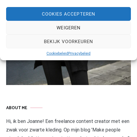
COOKIES ACCEPTEREN
WEIGEREN
BEKIJK VOORKEUREN
Cookiebeleid
Privacybeleid
ABOUT ME
Hi, ik ben Joanne! Een freelance content creator met een
zwak voor zwarte kleding. Op mijn blog 'Make people