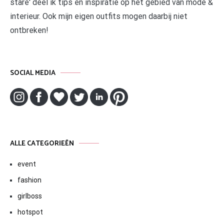
stare' deel ik tips en inspiratie op het gebied van mode &
interieur. Ook mijn eigen outfits mogen daarbij niet
ontbreken!
SOCIAL MEDIA
ALLE CATEGORIEËN
event
fashion
girlboss
hotspot