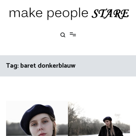
Ga
naar
de
inhoud
Make People Stare
blog over mode, interieur, girlbosses en meer
Tag:
baret donkerblauw