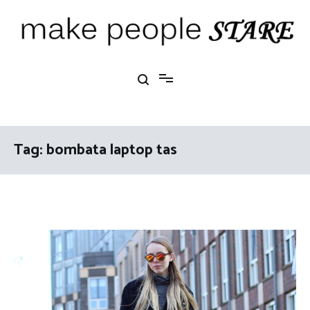
Ga
naar
de
inhoud
Make People Stare
blog over mode, interieur, girlbosses en meer
Tag:
bombata laptop tas