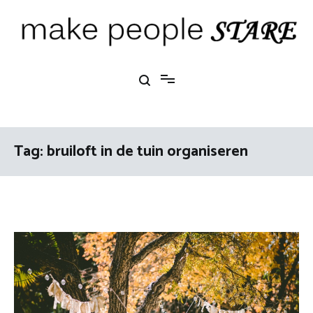
Ga
naar
de
inhoud
Make People Stare
blog over mode, interieur, girlbosses en meer
Tag:
bruiloft in de tuin organiseren