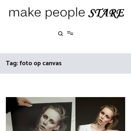
Ga
naar
de
inhoud
Make People Stare
blog over mode, interieur, girlbosses en meer
Tag:
foto op canvas