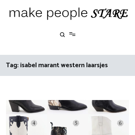
Ga
naar
de
inhoud
Make People Stare
blog over mode, interieur, girlbosses en meer
Tag:
isabel marant western laarsjes