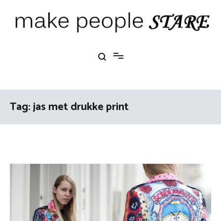
Ga
naar
de
inhoud
Make People Stare
blog over mode, interieur, girlbosses en meer
Tag:
jas met drukke print