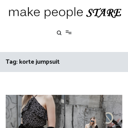
Ga
naar
de
inhoud
Make People Stare
blog over mode, interieur, girlbosses en meer
Tag:
korte jumpsuit