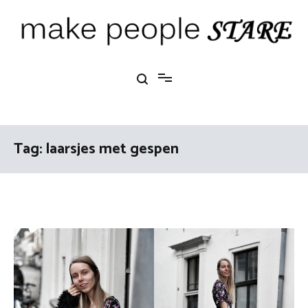
Ga
naar
de
inhoud
Make People Stare
blog over mode, interieur, girlbosses en meer
Tag:
laarsjes met gespen