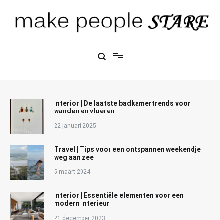
Ga
naar
de
inhoud
Make People Stare
blog over mode, interieur, girlbosses en meer
Interior | De laatste badkamertrends voor
wanden en vloeren
22 januari 2025
Travel | Tips voor een ontspannen weekendje
weg aan zee
5 maart 2024
Interior | Essentiële elementen voor een
modern interieur
21 december 2023