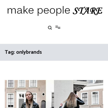
Ga
naar
de
inhoud
Make People Stare
blog over mode, interieur, girlbosses en meer
Tag:
onlybrands