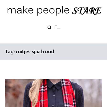
Ga
naar
de
inhoud
Make People Stare
blog over mode, interieur, girlbosses en meer
Tag:
ruitjes sjaal rood