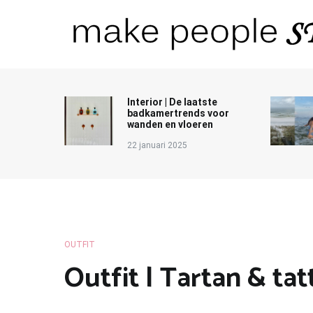
Ga
naar
de
inhoud
Make People Stare
blog over mode, interieur, girlbosses en meer
Interior | De laatste
badkamertrends voor
wanden en vloeren
22 januari 2025
OUTFIT
Outfit | Tartan & ta