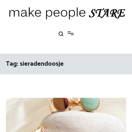
Ga
naar
de
inhoud
Make People Stare
blog over mode, interieur, girlbosses en meer
Tag:
sieradendoosje