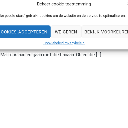
Beheer cookie toestemming
ke people stare' gebruikt cookies om de website en de service te optimaliseren.
COOKIES ACCEPTEREN
WEIGEREN
BEKIJK VOORKEURE
 dag dragen en overal mee combineren! Ik scoorde dit
Cookiebeleid
Privacybeleid
e voor jongenskleren! Hij zit ook zo vreselijk fijn! (Merk je
 Martens aan en gaan met die banaan. Oh en die […]