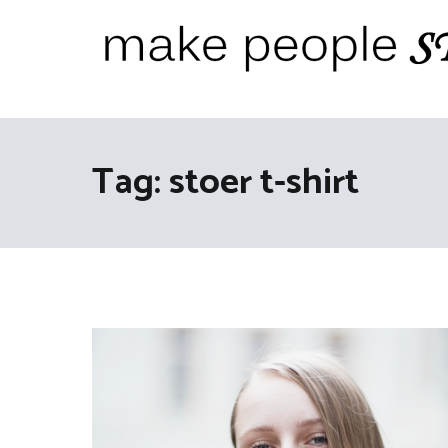
Ga
naar
de
inhoud
Make People Stare
blog over mode, interieur, girlbosses en meer
Tag:
stoer t-shirt