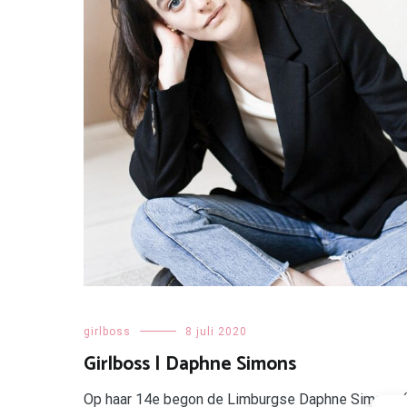
girlboss
8 juli 2020
Girlboss | Daphne Simons
Op haar 14e begon de Limburgse Daphne Simons (24)