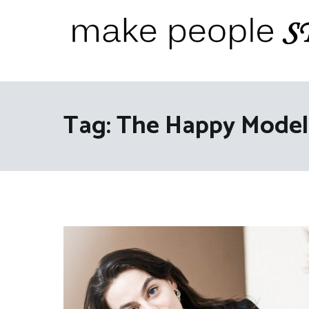
Ga
naar
de
inhoud
Make People Stare
blog over mode, interieur, girlbosses en meer
Tag:
The Happy Model