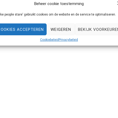
Beheer cookie toestemming
uitton, Paco Rabanne en Chloé. Ondanks al dit succes ging
 en fysieke gezondheid. Daphne viel in een depressie en
ke people stare' gebruikt cookies om de website en de service te optimaliseren.
COOKIES ACCEPTEREN
WEIGEREN
BEKIJK VOORKEURE
Cookiebeleid
Privacybeleid