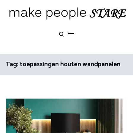
Ga
naar
de
inhoud
Make People Stare
blog over mode, interieur, girlbosses en meer
Tag:
toepassingen houten wandpanelen