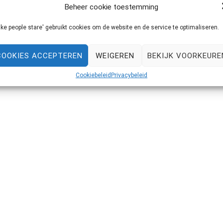
Beheer cookie toestemming
iekem zelf ook gek ben op zachte vesten met oortjes op de
 mini kleren! Als je […]
ke people stare' gebruikt cookies om de website en de service te optimaliseren.
COOKIES ACCEPTEREN
WEIGEREN
BEKIJK VOORKEURE
Cookiebeleid
Privacybeleid