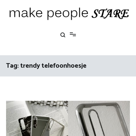
Ga
naar
de
inhoud
Make People Stare
blog over mode, interieur, girlbosses en meer
Tag:
trendy telefoonhoesje