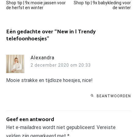
Shop tip | 9x mooie jassen voor
Shop tip | 9x babykleding voor
navigatie
de herfst en winter
de winter
Eén gedachte over “
New in | Trendy
telefoonhoesjes
”
Alexandra
2 december 2020 om 20:33
Mooie strakke en tijdloze hoesjes, nice!
BEANTWOORDEN
Geef een antwoord
Het e-mailadres wordt niet gepubliceerd.
Vereiste
velden zijn gemarkeerd met
*