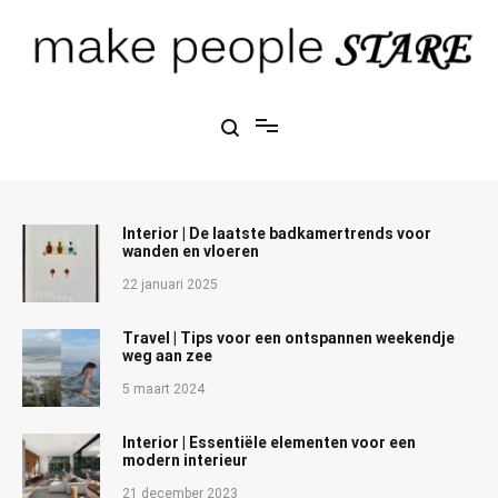
Ga
naar
de
inhoud
Make People Stare
blog over mode, interieur, girlbosses en meer
Interior | De laatste badkamertrends voor
wanden en vloeren
22 januari 2025
Travel | Tips voor een ontspannen weekendje
weg aan zee
5 maart 2024
Interior | Essentiële elementen voor een
modern interieur
21 december 2023