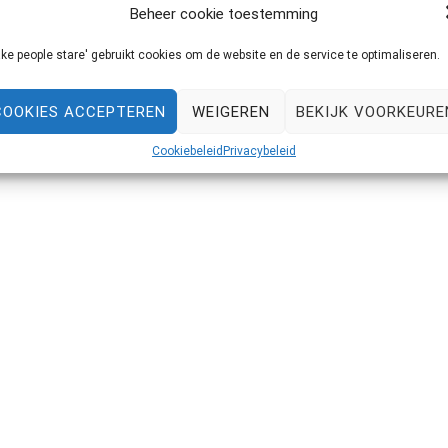
Beheer cookie toestemming
et een likje verf. Toch zijn er een aantal dingen waar je
amelijk veel te maken met vocht […]
ke people stare' gebruikt cookies om de website en de service te optimaliseren.
COOKIES ACCEPTEREN
WEIGEREN
BEKIJK VOORKEURE
Cookiebeleid
Privacybeleid