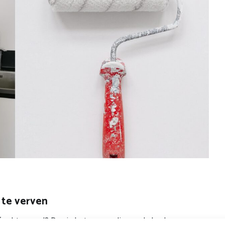
 te verven
 of achterwand? Dan is het eenvoudig om de keukenmuren