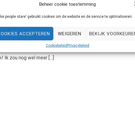
Beheer cookie toestemming
ke people stare' gebruikt cookies om de website en de service te optimaliseren.
l glasses
COOKIES ACCEPTEREN
WEIGEREN
BEKIJK VOORKEURE
ak voor truien. Dus stiekem ben ik een beetje blij (echt
Cookiebeleid
Privacybeleid
nnen. Tijd om mijn nieuwe aanwinst te showen. Deze
k! Ik zou nog wel meer […]