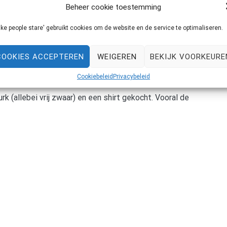
Beheer cookie toestemming
ke people stare' gebruikt cookies om de website en de service te optimaliseren.
COOKIES ACCEPTEREN
WEIGEREN
BEKIJK VOORKEURE
t bij Vintage per Kilo. Eigenlijk was het net iets meer dan
Cookiebeleid
Privacybeleid
jkbaar meer aan. Omgerekend: €16 voor drie
rk (allebei vrij zwaar) en een shirt gekocht. Vooral de