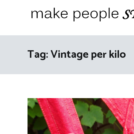
Ga
naar
de
inhoud
Make People Stare
blog over mode, interieur, girlbosses en meer
Tag:
Vintage per kilo