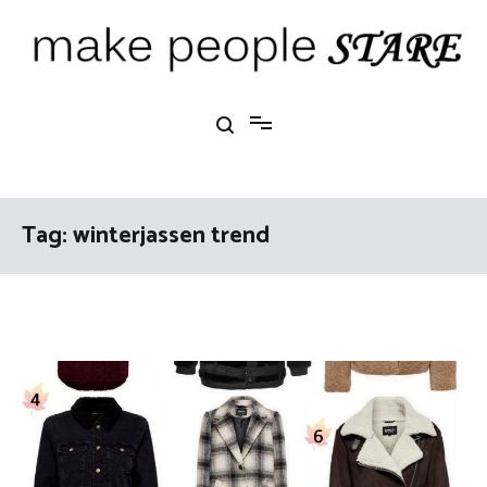
Ga
naar
de
inhoud
Make People Stare
blog over mode, interieur, girlbosses en meer
Tag:
winterjassen trend